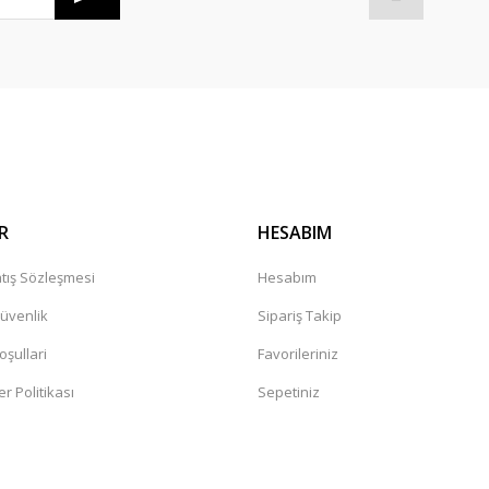
Gönder
R
HESABIM
tış Sözleşmesi
Hesabım
Güvenlik
Sipariş Takip
oşullari
Favorileriniz
er Politikası
Sepetiniz