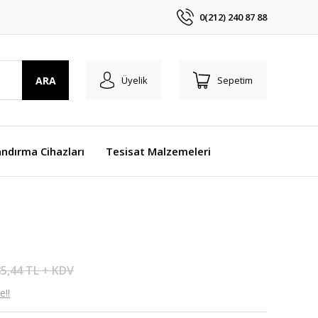
0(212) 240 87 88
ARA
Üyelik
Sepetim
ndırma Cihazları
Tesisat Malzemeleri
5,44 TL + KDV
e!!