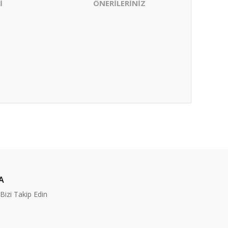
İ
ÖNERİLERİNİZ
ıza iletebilirsiniz.
A
izi Takip Edin