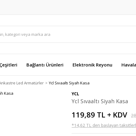
eşitleri
Bağlantı Ürünleri
Elektronik Reyonu
Havala
Ankastre Led Armatürler
Ycl Sıvaaltı Siyah Kasa
YCL
Ycl Sıvaaltı Siyah Kasa
119,89 TL + KDV
28
*14,62 TL den başlayan taksitlerl