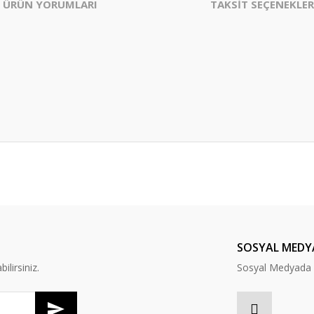
ÜRÜN YORUMLARI
TAKSİT SEÇENEKLER
er konularda yetersiz gördüğünüz noktaları öneri formunu kullanarak tarafım
Bu ürüne ilk yorumu siz yapın!
Yorum Yaz
SOSYAL MEDY
lirsiniz.
Sosyal Medyada B