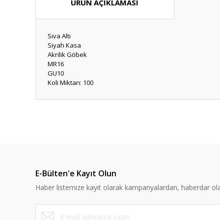
ÜRÜN AÇIKLAMASI
Sıva Altı
Siyah Kasa
Akrilik Göbek
MR16
GU10
Koli Miktarı: 100
Bu ürünün fiyat bilgisi, resim, ürün açıklamalarında ve diğ
Görüş ve önerileriniz için teşekkür ederiz.
Ürün resmi kalitesiz, bozuk veya görüntülenemiyor.
Ürün açıklamasında eksik bilgiler bulunuyor.
E-Bülten'e Kayıt Olun
Ürün bilgilerinde hatalar bulunuyor.
Haber listemize kayıt olarak kampanyalardan, haberdar olabi
Ürün fiyatı diğer sitelerden daha pahalı.
Bu ürüne benzer farklı alternatifler olmalı.