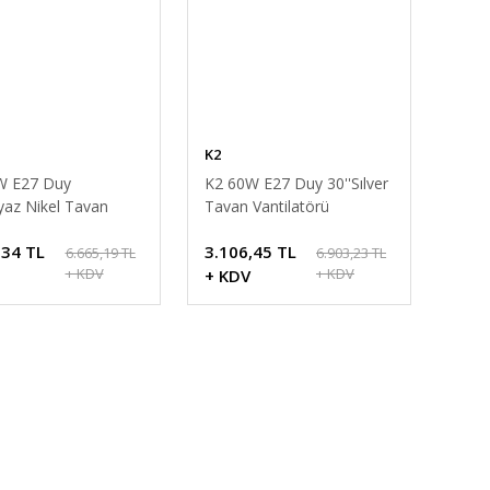
K2
W E27 Duy
K2 60W E27 Duy 30''Sılver
yaz Nikel Tavan
Tavan Vantilatörü
atörü
,34 TL
3.106,45 TL
6.665,19 TL
6.903,23 TL
+ KDV
+ KDV
+ KDV