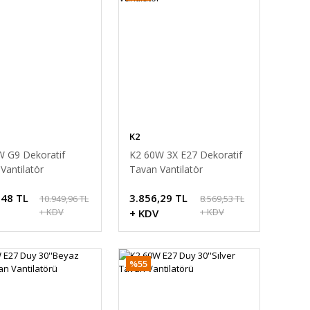
K2
W G9 Dekoratif
K2 60W 3X E27 Dekoratif
Vantilatör
Tavan Vantilatör
,48 TL
3.856,29 TL
10.949,96 TL
8.569,53 TL
+ KDV
+ KDV
+ KDV
%55