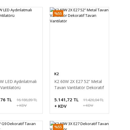
%55
K2
W LED Aydınlatmalı
K2 60W 2X E27 52” Metal
Vantilatörü
Tavan Vantilatör Dekoratif
Tavan Vantilatör
,76 TL
5.141,72 TL
16.186,89 TL
11.426,04 TL
+ KDV
+ KDV
+ KDV
%55