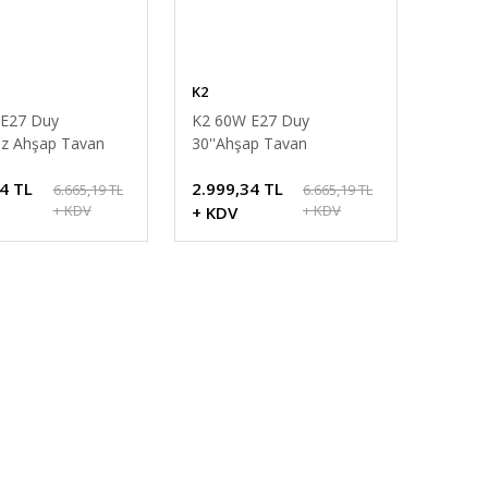
K2
E27 Duy
K2 60W E27 Duy
az Ahşap Tavan
30''Ahşap Tavan
örü
Vantilatörü
4 TL
2.999,34 TL
6.665,19 TL
6.665,19 TL
+ KDV
+ KDV
+ KDV