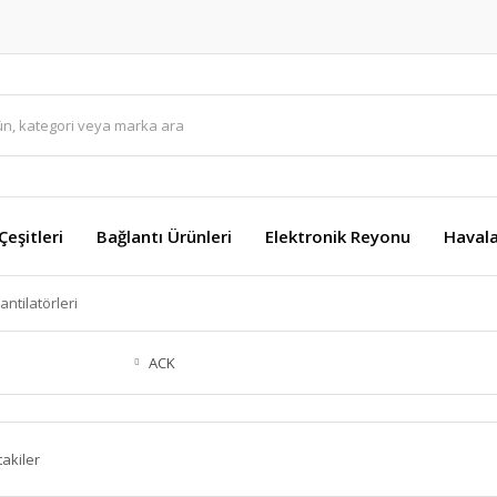
eşitleri
Bağlantı Ürünleri
Elektronik Reyonu
Havala
ntilatörleri
ACK
takiler