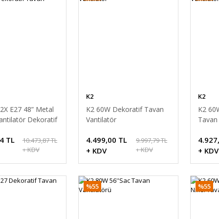
K2
K2
2X E27 48” Metal
K2 60W Dekoratif Tavan
K2 60
ntilatör Dekoratif
Vantilatör
Tavan 
ntilatör
4 TL
4.499,00 TL
4.927
10.473,87 TL
9.997,79 TL
+ KDV
+ KDV
+ KDV
+ KDV
%55
%55