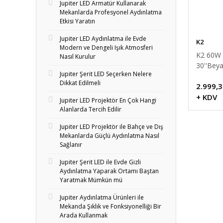
Jupiter LED Armatür Kullanarak
Mekanlarda Profesyonel Aydınlatma
Etkisi Yaratın
Jupiter LED Aydınlatma ile Evde
K2
Modern ve Dengeli Işık Atmosferi
K2 60W 
Nasıl Kurulur
30''Bey
Jupiter Şerit LED Seçerken Nelere
Vantilat
Dikkat Edilmeli
2.999,3
+ KDV
Jupiter LED Projektör En Çok Hangi
Alanlarda Tercih Edilir
Jupiter LED Projektör ile Bahçe ve Dış
Mekanlarda Güçlü Aydınlatma Nasıl
Sağlanır
Jupiter Şerit LED ile Evde Gizli
Aydınlatma Yaparak Ortamı Baştan
Yaratmak Mümkün mü
Jupiter Aydınlatma Ürünleri ile
Mekanda Şıklık ve Fonksiyonelliği Bir
Arada Kullanmak