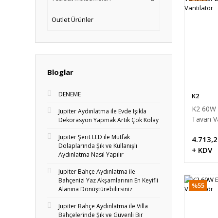
Outlet Ürünler
Bloglar
DENEME
K2
K2 60W 
Jupiter Aydınlatma ile Evde Işıkla
Tavan Va
Dekorasyon Yapmak Artık Çok Kolay
Tavan Va
Jupiter Şerit LED ile Mutfak
4.713,2
Dolaplarında Şık ve Kullanışlı
+ KDV
Aydınlatma Nasıl Yapılır
Jupiter Bahçe Aydınlatma ile
Bahçenizi Yaz Akşamlarının En Keyifli
%55
Alanına Dönüştürebilirsiniz
Jupiter Bahçe Aydınlatma ile Villa
Bahçelerinde Şık ve Güvenli Bir