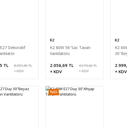
K2
K2
E27 Dekoratif
K2 80W 56''Sac Tavan
K2 60
ntilatör
Vantilatörü
30''Be
Vantil
5 TL
2.056,69 TL
2.999
8.093,45 TL
4.570,42 TL
+ KDV
+ KDV
+ KDV
+ KDV
%55