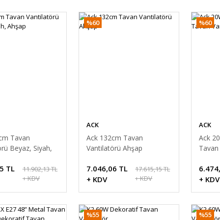
%60
%60
ACK
ACK
cm Tavan
Ack 132cm Tavan
Ack 20
örü Beyaz, Siyah,
Vantilatörü Ahşap
Tavan 
5 TL
7.046,06 TL
6.474
11.902,13 TL
17.615,15 TL
+ KDV
+ KDV
+ KDV
+ KDV
%55
%55