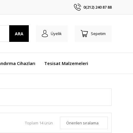
0(212) 240 87 88
ARA
Üyelik
Sepetim
ndırma Cihazları
Tesisat Malzemeleri
Toplam 14 ürün