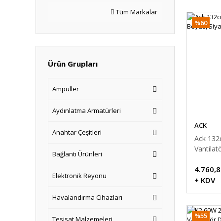
Tüm Markalar
%60
Ürün Grupları
Ampuller
Aydınlatma Armatürleri
ACK
Anahtar Çeşitleri
Ack 132
Vantilat
Bağlantı Ürünleri
Ahşap
4.760,8
Elektronik Reyonu
+ KDV
Havalandırma Cihazları
%55
Tesisat Malzemeleri