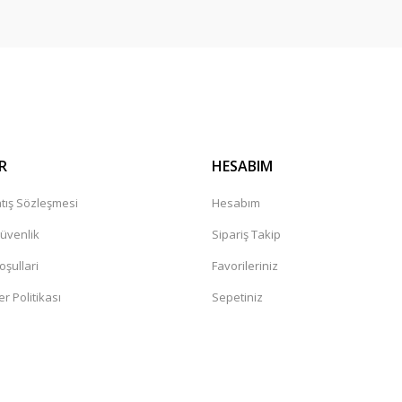
R
HESABIM
tış Sözleşmesi
Hesabım
Güvenlik
Sipariş Takip
oşullari
Favorileriniz
er Politikası
Sepetiniz