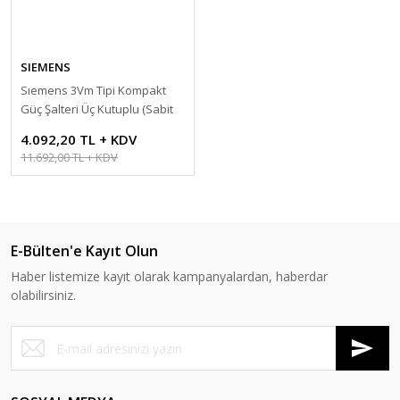
SIEMENS
Sıemens 3Vm Tipi Kompakt
Güç Şalteri Üç Kutuplu (Sabit
Termik Ve Sabit Manyetik
4.092,20 TL + KDV
Açtırıcılı)
11.692,00 TL + KDV
E-Bülten'e Kayıt Olun
Haber listemize kayıt olarak kampanyalardan, haberdar
olabilirsiniz.