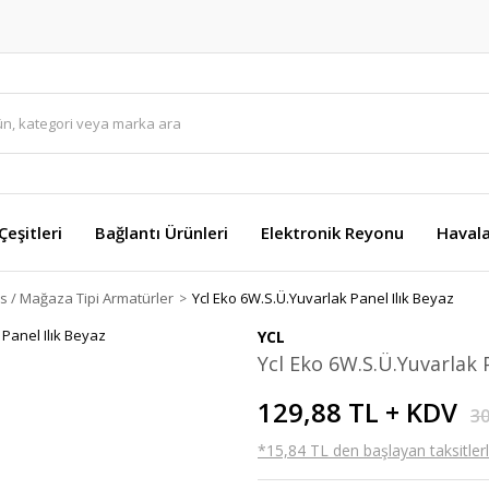
eşitleri
Bağlantı Ürünleri
Elektronik Reyonu
Havala
is / Mağaza Tipi Armatürler
Ycl Eko 6W.S.Ü.Yuvarlak Panel Ilık Beyaz
YCL
Ycl Eko 6W.S.Ü.Yuvarlak P
129,88 TL + KDV
30
*15,84 TL den başlayan taksitlerl