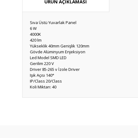
ÜRÜN AÇIKLAMASI
Sıva Üstü Yuvarlak Panel
6 W
4000K
420 lm
Yükseklik 40mm Genişlik 120mm
Gövde Alüminyum Enjeksiyon
Led Model SMD LED
Gerilim 220 V
Driver 85-265 v İzole Driver
Işık Açısı 140°
IP/Class 20/Class
Koli Miktarı: 40
Bu ürünün fiyat bilgisi, resim, ürün açıklamalarında ve diğ
Görüş ve önerileriniz için teşekkür ederiz.
Ürün resmi kalitesiz, bozuk veya görüntülenemiyor.
Ürün açıklamasında eksik bilgiler bulunuyor.