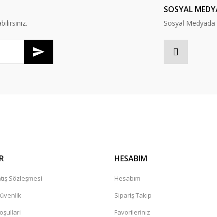
SOSYAL MEDY
lirsiniz.
Sosyal Medyada B
Gönder
R
HESABIM
tış Sözleşmesi
Hesabım
Güvenlik
Sipariş Takip
oşullari
Favorileriniz