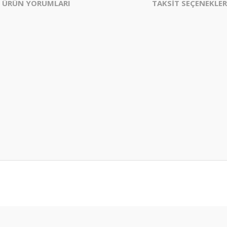
ÜRÜN YORUMLARI
TAKSİT SEÇENEKLER
er konularda yetersiz gördüğünüz noktaları öneri formunu kullanarak tarafım
Bu ürüne ilk yorumu siz yapın!
Yorum Yaz