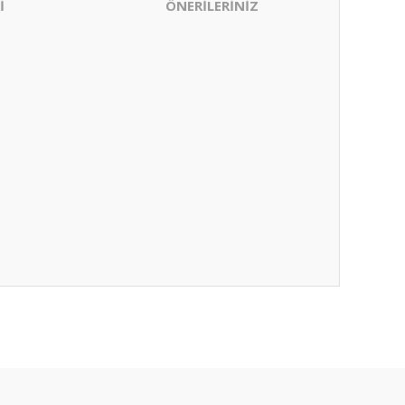
İ
ÖNERİLERİNİZ
ıza iletebilirsiniz.