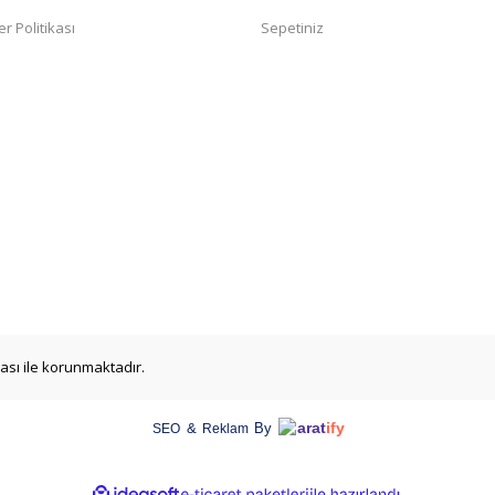
er Politikası
Sepetiniz
ikası ile korunmaktadır.
arat
ify
&
By
SEO
Reklam