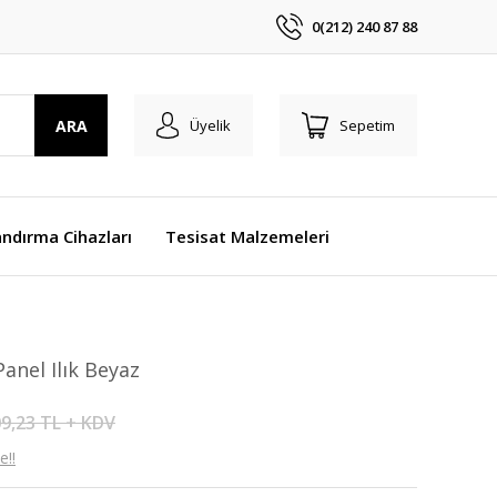
0(212) 240 87 88
ARA
Üyelik
Sepetim
ndırma Cihazları
Tesisat Malzemeleri
anel Ilık Beyaz
9,23 TL + KDV
e!!