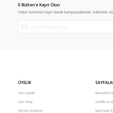
E-Bülten'e Kayıt Olun
Ürün bilgilerinde hatalar bulunuyor.
Haber listemize kayıt olarak kampanyalardan, haberdar olabi
Ürün fiyatı diğer sitelerden daha pahalı.
Bu ürüne benzer farklı alternatifler olmalı.
ÜYELİK
SAYFALA
Yeni Üyelik
Mesafeli Sa
Üye Girişi
Gizlilik ve 
Şifremi Unuttum
İptal İade K