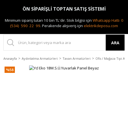
0(212) 240 87 88
ÖN SİPARİŞLİ TOPTAN SATIŞ SİSTEMİ
Minimum sipariş tutarı 10 bin TL'dir.
Stok bilgisi için
Whatsapp Hattı 0
(534) 590 22 99
.
Perakende alışveriş için
elektrikdeposu.com
ARA
Anasayfa
Aydınlatma Armatürleri
Tavan Armatürleri
Ofis / Mağaza Tipi Ar
%58