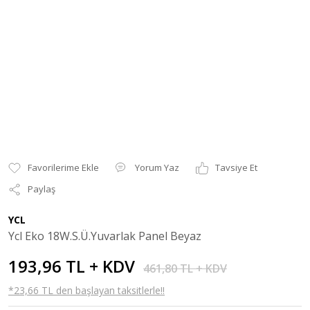
Yorum Yaz
Tavsiye Et
Paylaş
YCL
Ycl Eko 18W.S.Ü.Yuvarlak Panel Beyaz
193,96 TL + KDV
461,80 TL + KDV
*23,66 TL den başlayan taksitlerle!!