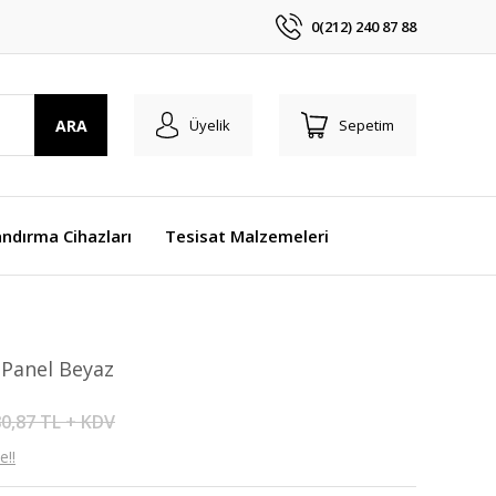
0(212) 240 87 88
ARA
Üyelik
Sepetim
ndırma Cihazları
Tesisat Malzemeleri
 Panel Beyaz
0,87 TL + KDV
e!!