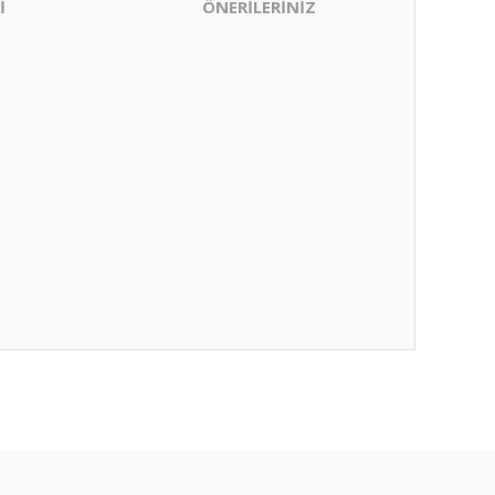
İ
ÖNERİLERİNİZ
ıza iletebilirsiniz.