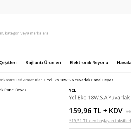
eşitleri
Bağlantı Ürünleri
Elektronik Reyonu
Havala
Ankastre Led Armatürler
Ycl Eko 18W.S.A.Yuvarlak Panel Beyaz
YCL
Ycl Eko 18W.S.A.Yuvarlak
159,96 TL + KDV
38
*19,51 TL den başlayan taksitlerl