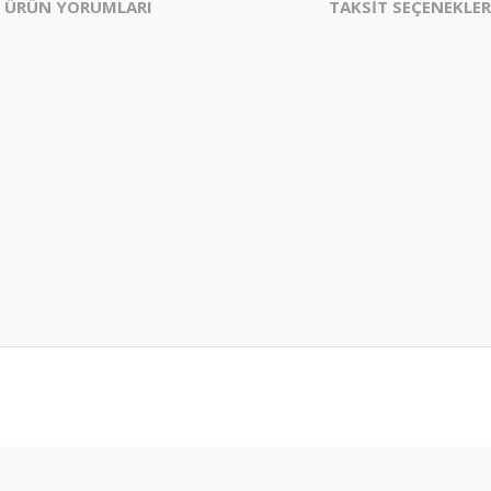
ÜRÜN YORUMLARI
TAKSİT SEÇENEKLER
er konularda yetersiz gördüğünüz noktaları öneri formunu kullanarak tarafım
Bu ürüne ilk yorumu siz yapın!
Yorum Yaz