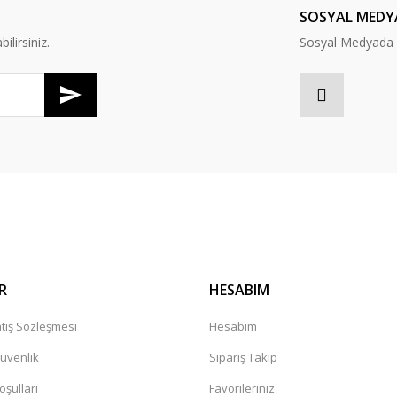
SOSYAL MEDY
lirsiniz.
Sosyal Medyada B
Gönder
R
HESABIM
tış Sözleşmesi
Hesabım
Güvenlik
Sipariş Takip
oşullari
Favorileriniz