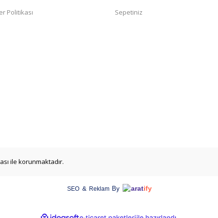
er Politikası
Sepetiniz
ikası ile korunmaktadır.
arat
ify
&
By
SEO
Reklam