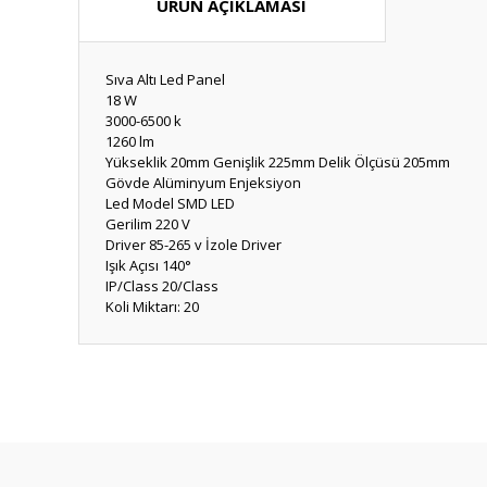
ÜRÜN AÇIKLAMASI
Sıva Altı Led Panel
18 W
3000-6500 k
1260 lm
Yükseklik 20mm Genişlik 225mm Delik Ölçüsü 205mm
Gövde Alüminyum Enjeksiyon
Led Model SMD LED
Gerilim 220 V
Driver 85-265 v İzole Driver
Işık Açısı 140°
IP/Class 20/Class
Koli Miktarı: 20
Bu ürünün fiyat bilgisi, resim, ürün açıklamalarında ve diğ
Görüş ve önerileriniz için teşekkür ederiz.
Ürün resmi kalitesiz, bozuk veya görüntülenemiyor.
Ürün açıklamasında eksik bilgiler bulunuyor.