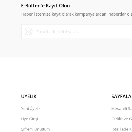
E-Bülten'e Kayıt Olun
Ürün bilgilerinde hatalar bulunuyor.
Haber listemize kayıt olarak kampanyalardan, haberdar olabi
Ürün fiyatı diğer sitelerden daha pahalı.
Bu ürüne benzer farklı alternatifler olmalı.
ÜYELİK
SAYFALA
Yeni Üyelik
Mesafeli Sa
Üye Girişi
Gizlilik ve 
Şifremi Unuttum
İptal İade K