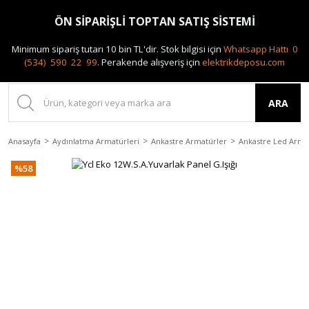
0(212) 240 87 88
ÖN SİPARİŞLİ TOPTAN SATIŞ SİSTEMİ
Minimum sipariş tutarı 10 bin TL'dir.
Stok bilgisi için
Whatsapp Hattı 0
(534) 590 22 99
.
Perakende alışveriş için
elektrikdeposu.com
ARA
Anasayfa
Aydınlatma Armatürleri
Ankastre Armatürler
Ankastre Led Arma
%58