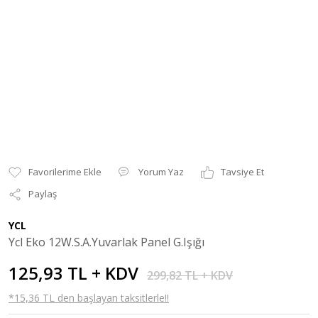
Yorum Yaz
Tavsiye Et
Paylaş
YCL
Ycl Eko 12W.S.A.Yuvarlak Panel G.Işığı
125,93 TL + KDV
299,82 TL + KDV
*15,36 TL den başlayan taksitlerle!!