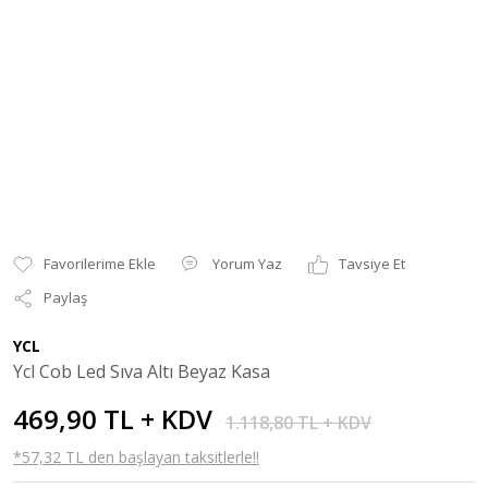
Yorum Yaz
Tavsiye Et
Paylaş
YCL
Ycl Cob Led Sıva Altı Beyaz Kasa
469,90 TL + KDV
1.118,80 TL + KDV
*57,32 TL den başlayan taksitlerle!!