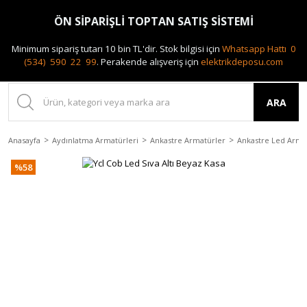
0(212) 240 87 88
ÖN SİPARİŞLİ TOPTAN SATIŞ SİSTEMİ
Minimum sipariş tutarı 10 bin TL'dir.
Stok bilgisi için
Whatsapp Hattı 0
(534) 590 22 99
.
Perakende alışveriş için
elektrikdeposu.com
ARA
Anasayfa
Aydınlatma Armatürleri
Ankastre Armatürler
Ankastre Led Arma
%58