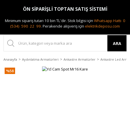
0(212) 240 87 88
ÖN SİPARİŞLİ TOPTAN SATIŞ SİSTEMİ
Minimum sipariş tutarı 10 bin TL'dir.
Stok bilgisi için
Whatsapp Hattı 0
(534) 590 22 99
.
Perakende alışveriş için
elektrikdeposu.com
ARA
Anasayfa
Aydınlatma Armatürleri
Ankastre Armatürler
Ankastre Led Arma
%58