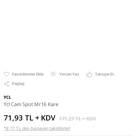
Yorum Yaz
Tavsiye Et
Paylaş
YCL
Ycl Cam Spot Mr16 Kare
71,93 TL + KDV
171,27 TL + KDV
*8,77 TL den başlayan taksitlerle!!