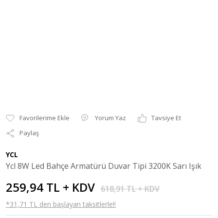
Yorum Yaz
Tavsiye Et
Paylaş
YCL
Ycl 8W Led Bahçe Armatürü Duvar Tipi 3200K Sarı Işık
259,94 TL + KDV
618,91 TL + KDV
*31,71 TL den başlayan taksitlerle!!