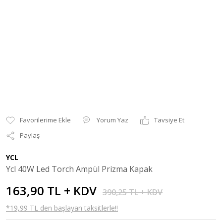
Yorum Yaz
Tavsiye Et
Paylaş
YCL
Ycl 40W Led Torch Ampül Prizma Kapak
163,90 TL + KDV
390,25 TL + KDV
*19,99 TL den başlayan taksitlerle!!