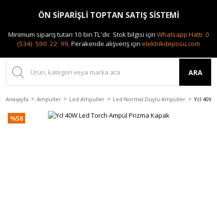
0(212) 240 87 88
ÖN SİPARİŞLİ TOPTAN SATIŞ SİSTEMİ
Minimum sipariş tutarı 10 bin TL'dir.
Stok bilgisi için
Whatsapp Hattı 0
(534) 590 22 99
.
Perakende alışveriş için
elektrikdeposu.com
ARA
Anasayfa
Ampuller
Led Ampuller
Led Normal Duylu Ampuller
Ycl 40W 
%58