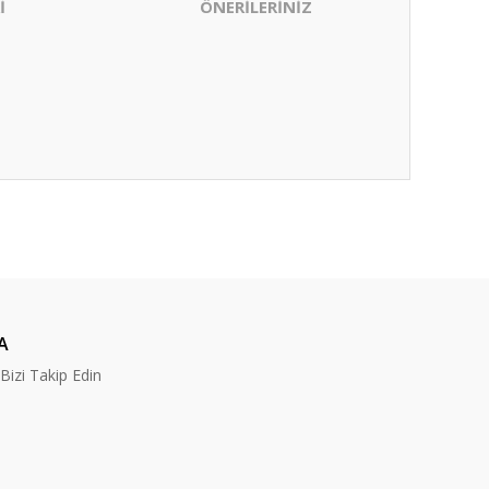
İ
ÖNERİLERİNİZ
ıza iletebilirsiniz.
A
izi Takip Edin