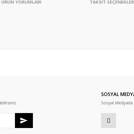
ÜRÜN YORUMLARI
TAKSİT SEÇENEKLER
er konularda yetersiz gördüğünüz noktaları öneri formunu kullanarak tarafım
Bu ürüne ilk yorumu siz yapın!
Yorum Yaz
SOSYAL MEDY
lirsiniz.
Sosyal Medyada B