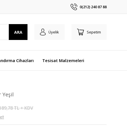
0(212) 240 87 88
ARA
Üyelik
Sepetim
ndırma Cihazları
Tesisat Malzemeleri
 Yeşil
189,78 TL + KDV
e!!