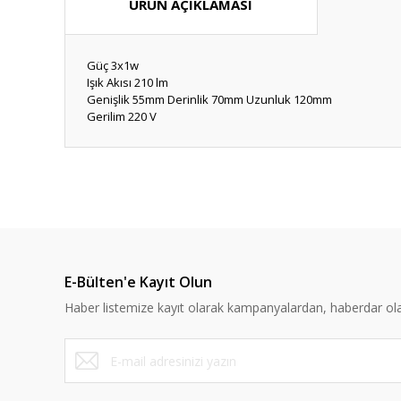
ÜRÜN AÇIKLAMASI
Güç 3x1w
Işık Akısı 210 lm
Genişlik 55mm Derinlik 70mm Uzunluk 120mm
Gerilim 220 V
Bu ürünün fiyat bilgisi, resim, ürün açıklamalarında ve diğ
Görüş ve önerileriniz için teşekkür ederiz.
Ürün resmi kalitesiz, bozuk veya görüntülenemiyor.
Ürün açıklamasında eksik bilgiler bulunuyor.
E-Bülten'e Kayıt Olun
Ürün bilgilerinde hatalar bulunuyor.
Haber listemize kayıt olarak kampanyalardan, haberdar olabi
Ürün fiyatı diğer sitelerden daha pahalı.
Bu ürüne benzer farklı alternatifler olmalı.