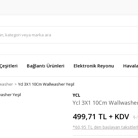
eşitleri
Bağlantı Ürünleri
Elektronik Reyonu
Havala
lwasher
Ycl 3X1 10Cm Wallwasher Yeşil
YCL
Ycl 3X1 10Cm Wallwasher
499,71 TL + KDV
1.
*60,95 TL den başlayan taksitlerl