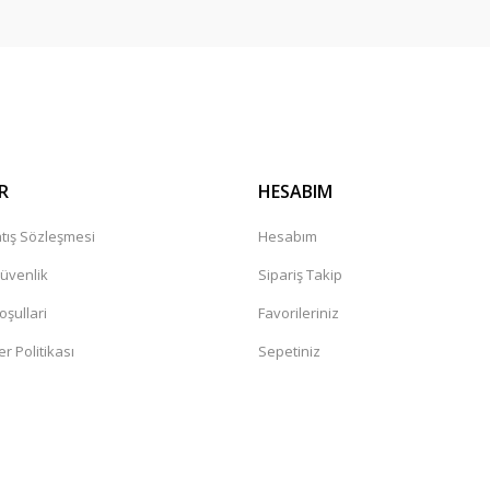
Gönder
R
HESABIM
tış Sözleşmesi
Hesabım
Güvenlik
Sipariş Takip
oşullari
Favorileriniz
er Politikası
Sepetiniz