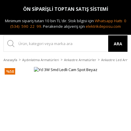
0(212) 240 87 88
ÖN SİPARİŞLİ TOPTAN SATIŞ SİSTEMİ
Minimum sipariş tutarı 10 bin TL'dir.
Stok bilgisi için
Whatsapp Hattı 0
(534) 590 22 99
.
Perakende alışveriş için
elektrikdeposu.com
ARA
Anasayfa
Aydınlatma Armatürleri
Ankastre Armatürler
Ankastre Led Arma
%58