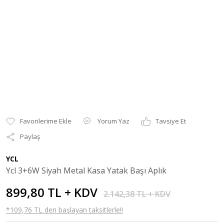
Yorum Yaz
Tavsiye Et
Paylaş
YCL
Ycl 3+6W Siyah Metal Kasa Yatak Başı Aplık
899,80 TL + KDV
2.142,38 TL + KDV
*109,76 TL den başlayan taksitlerle!!