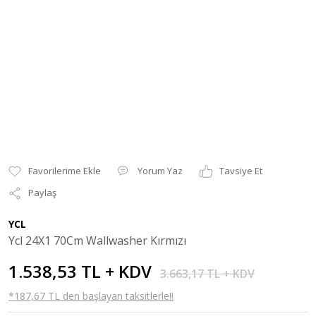
Yorum Yaz
Tavsiye Et
Paylaş
YCL
Ycl 24X1 70Cm Wallwasher Kırmızı
1.538,53 TL + KDV
3.663,17 TL + KDV
*187,67 TL den başlayan taksitlerle!!