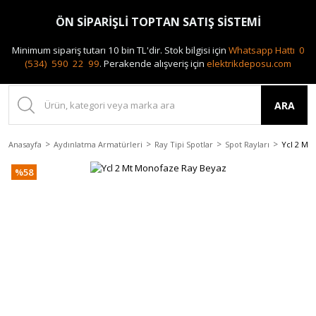
0(212) 240 87 88
ÖN SİPARİŞLİ TOPTAN SATIŞ SİSTEMİ
Minimum sipariş tutarı 10 bin TL'dir.
Stok bilgisi için
Whatsapp Hattı 0
(534) 590 22 99
.
Perakende alışveriş için
elektrikdeposu.com
ARA
Anasayfa
Aydınlatma Armatürleri
Ray Tipi Spotlar
Spot Rayları
Ycl 2 Mt
%58