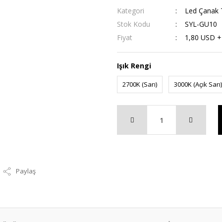
Kategori
Led Çanak T
Stok Kodu
SYL-GU10
Fiyat
1,80 USD 
Işık Rengi
2700K (Sarı)
3000K (Açık Sarı)
Paylaş