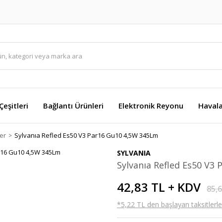
eşitleri
Bağlantı Ürünleri
Elektronik Reyonu
Havala
er
Sylvanıa Refled Es50 V3 Par16 Gu10 4,5W 345Lm
SYLVANIA
Sylvanıa Refled Es50 V3
42,83 TL + KDV
85,
*5,22 TL den başlayan taksitlerle!