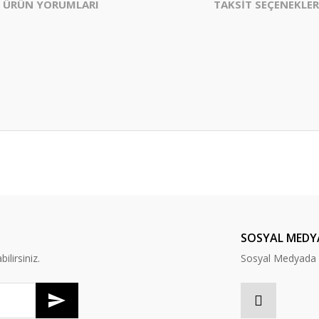
ÜRÜN YORUMLARI
TAKSİT SEÇENEKLER
er konularda yetersiz gördüğünüz noktaları öneri formunu kullanarak tarafım
Bu ürüne ilk yorumu siz yapın!
Yorum Yaz
SOSYAL MEDY
lirsiniz.
Sosyal Medyada B