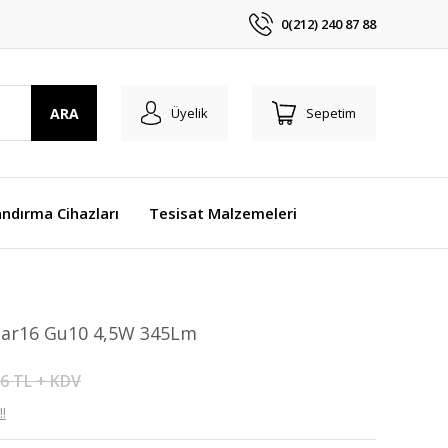
0(212) 240 87 88
ARA
Üyelik
Sepetim
ndırma Cihazları
Tesisat Malzemeleri
 Par16 Gu10 4,5W 345Lm
66 TL + KDV
!