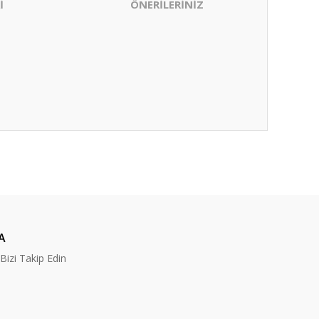
İ
ÖNERİLERİNİZ
ıza iletebilirsiniz.
A
izi Takip Edin