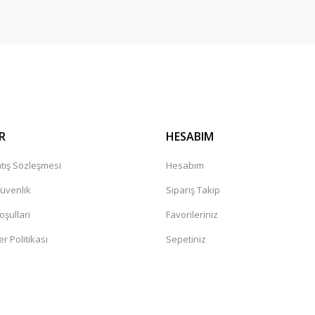
Gönder
R
HESABIM
tış Sözleşmesi
Hesabım
Güvenlik
Sipariş Takip
oşullari
Favorileriniz
er Politikası
Sepetiniz