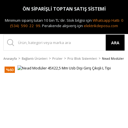
0(212) 240 87 88
ÖN SİPARİŞLİ TOPTAN SATIŞ SİSTEMİ
Minimum sipariş tutarı 10 bin TL'dir.
Stok bilgisi için
Whatsapp Hattı 0
(534) 590 22 99
.
Perakende alışveriş için
elektrikdeposu.com
ARA
Anasayfa
Bağlantı Ürünleri
Prizler
Priz Blok Sistemleri
Nead Modüler 45X2
%60