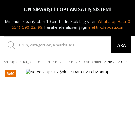
0(212) 240 87 88
ÖN SİPARİŞLİ TOPTAN SATIŞ SİSTEMİ
Minimum sipariş tutarı 10 bin TL'dir.
Stok bilgisi için
Whatsapp Hattı 0
(534) 590 22 99
.
Perakende alışveriş için
elektrikdeposu.com
ARA
Anasayfa
Bağlantı Ürünleri
Prizler
Priz Blok Sistemleri
Ne-Ad 2 Ups + 2 Ş
%60