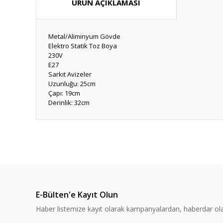
ÜRÜN AÇIKLAMASI
Metal/Aliminyum Gövde
Elektro Statik Toz Boya
230V
E27
Sarkıt Avizeler
Uzunluğu: 25cm
Çapı: 19cm
Derinlik: 32cm
Bu ürünün fiyat bilgisi, resim, ürün açıklamalarında ve diğ
Görüş ve önerileriniz için teşekkür ederiz.
Ürün resmi kalitesiz, bozuk veya görüntülenemiyor.
Ürün açıklamasında eksik bilgiler bulunuyor.
E-Bülten'e Kayıt Olun
Ürün bilgilerinde hatalar bulunuyor.
Haber listemize kayıt olarak kampanyalardan, haberdar olabi
Ürün fiyatı diğer sitelerden daha pahalı.