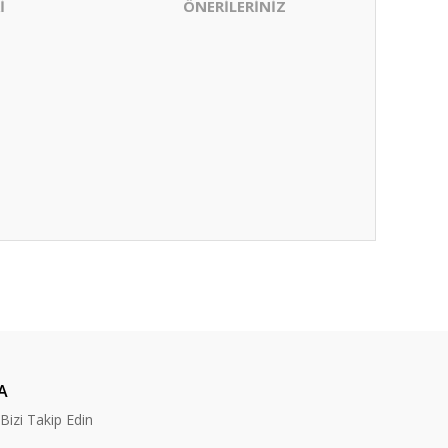
İ
ÖNERİLERİNİZ
ıza iletebilirsiniz.
A
izi Takip Edin