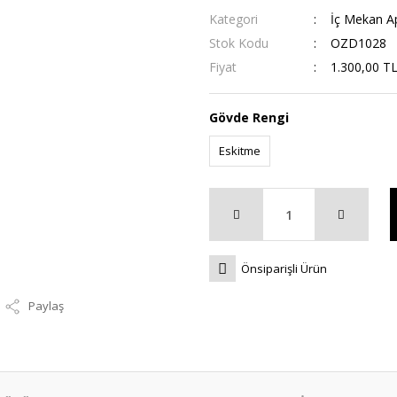
Kategori
İç Mekan Apl
Stok Kodu
OZD1028
Fiyat
1.300,00 T
Gövde Rengi
Eskitme
Önsiparişli Ürün
Paylaş