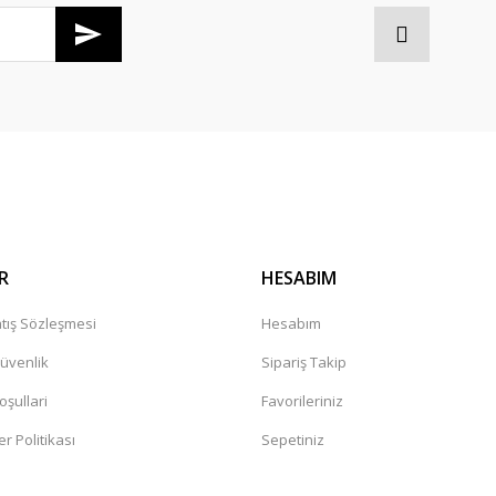
Gönder
R
HESABIM
tış Sözleşmesi
Hesabım
Güvenlik
Sipariş Takip
oşullari
Favorileriniz
er Politikası
Sepetiniz