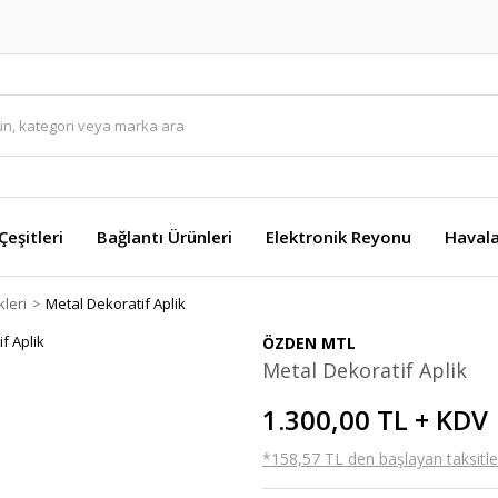
eşitleri
Bağlantı Ürünleri
Elektronik Reyonu
Havala
kleri
Metal Dekoratif Aplik
ÖZDEN MTL
Metal Dekoratif Aplik
1.300,00 TL + KDV
*158,57 TL den başlayan taksitler