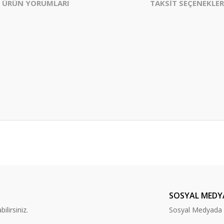
ÜRÜN YORUMLARI
TAKSİT SEÇENEKLER
er konularda yetersiz gördüğünüz noktaları öneri formunu kullanarak tarafım
Bu ürüne ilk yorumu siz yapın!
Yorum Yaz
SOSYAL MEDY
lirsiniz.
Sosyal Medyada B