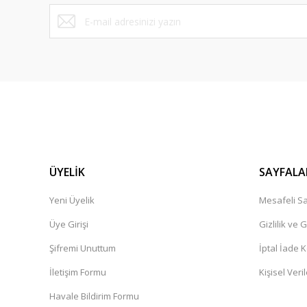
Bu ürüne benzer farklı alternatifler olmalı.
ÜYELİK
SAYFALA
Yeni Üyelik
Mesafeli Sa
Üye Girişi
Gizlilik ve 
Şifremi Unuttum
İptal İade K
İletişim Formu
Kişisel Veril
Havale Bildirim Formu