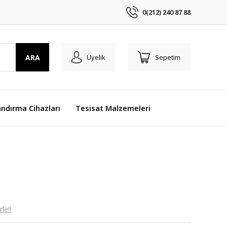
0(212) 240 87 88
ARA
Üyelik
Sepetim
ndırma Cihazları
Tesisat Malzemeleri
le!!