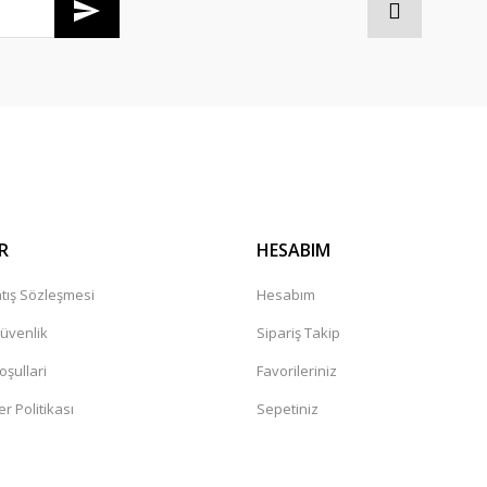
Gönder
R
HESABIM
tış Sözleşmesi
Hesabım
Güvenlik
Sipariş Takip
oşullari
Favorileriniz
er Politikası
Sepetiniz