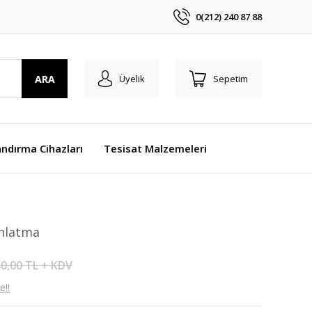
0(212) 240 87 88
ARA
Üyelik
Sepetim
ndırma Cihazları
Tesisat Malzemeleri
ınlatma
0,00 TL + KDV
e!!