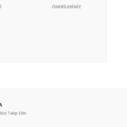
İ
ÖNERİLERİNİZ
ıza iletebilirsiniz.
A
izi Takip Edin