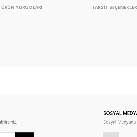
ÜRÜN YORUMLARI
TAKSİT SEÇENEKLER
er konularda yetersiz gördüğünüz noktaları öneri formunu kullanarak tarafım
Bu ürüne ilk yorumu siz yapın!
Yorum Yaz
SOSYAL MEDY
lirsiniz.
Sosyal Medyada B