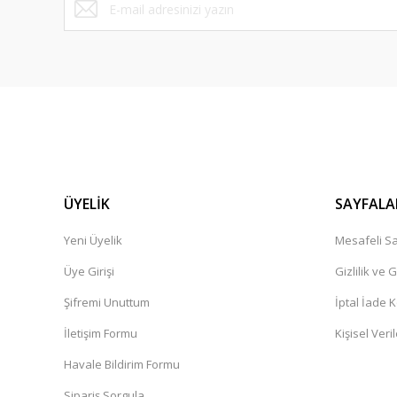
ÜYELİK
SAYFALA
Yeni Üyelik
Mesafeli Sa
Üye Girişi
Gizlilik ve 
Şifremi Unuttum
İptal İade K
İletişim Formu
Kişisel Veril
Havale Bildirim Formu
Sipariş Sorgula