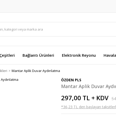
eşitleri
Bağlantı Ürünleri
Elektronik Reyonu
Havala
kleri
Mantar Aplik Duvar Aydınlatma
ÖZDEN PLS
Mantar Aplik Duvar Ayd
297,00 TL + KDV
54
*36,23 TL den başlayan taksitlerl