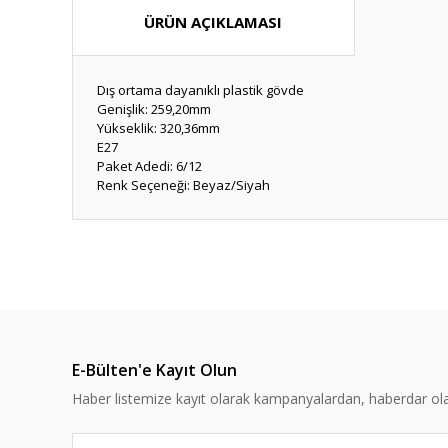
ÜRÜN AÇIKLAMASI
Dış ortama dayanıklı plastik gövde
Genişlik: 259,20mm
Yükseklik: 320,36mm
E27
Paket Adedi: 6/12
Renk Seçeneği: Beyaz/Siyah
Bu ürünün fiyat bilgisi, resim, ürün açıklamalarında ve diğ
Görüş ve önerileriniz için teşekkür ederiz.
Ürün resmi kalitesiz, bozuk veya görüntülenemiyor.
Ürün açıklamasında eksik bilgiler bulunuyor.
E-Bülten'e Kayıt Olun
Ürün bilgilerinde hatalar bulunuyor.
Haber listemize kayıt olarak kampanyalardan, haberdar olabi
Ürün fiyatı diğer sitelerden daha pahalı.
Bu ürüne benzer farklı alternatifler olmalı.