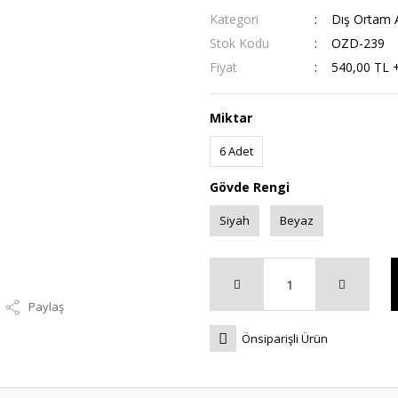
Kategori
Dış Ortam A
Stok Kodu
OZD-239
Fiyat
540,00 TL 
Miktar
6 Adet
Gövde Rengi
Siyah
Beyaz
Paylaş
Önsiparişli Ürün