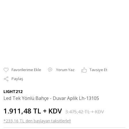
Yorum Yaz
Tavsiye Et
Paylaş
LIGHT212
Led Tek Yönlü Bahçe - Duvar Aplik Lh-13105
1.911,48 TL + KDV
3.475,42 TL + KDV
*233,16 TL den başlayan taksitlerle!!