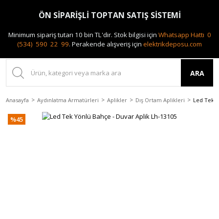
0(212) 240 87 88
ÖN SİPARİŞLİ TOPTAN SATIŞ SİSTEMİ
Minimum sipariş tutarı 10 bin TL'dir.
Stok bilgisi için
Whatsapp Hattı 0
(534) 590 22 99
.
Perakende alışveriş için
elektrikdeposu.com
ARA
Anasayfa
Aydınlatma Armatürleri
Aplikler
Dış Ortam Aplikleri
Led Tek Y
%45