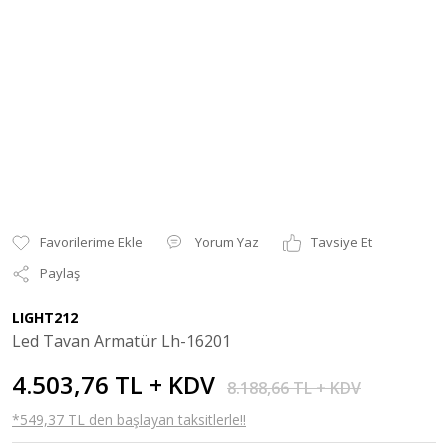
Yorum Yaz
Tavsiye Et
Paylaş
LIGHT212
Led Tavan Armatür Lh-16201
4.503,76 TL + KDV
8.188,66 TL + KDV
*549,37 TL den başlayan taksitlerle!!