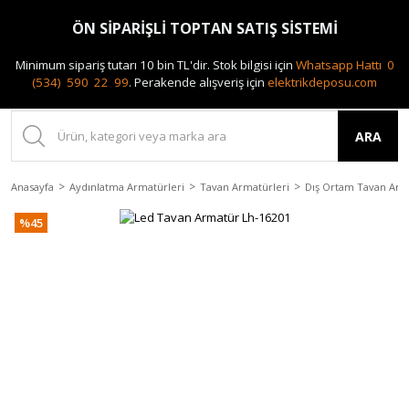
0(212) 240 87 88
ÖN SİPARİŞLİ TOPTAN SATIŞ SİSTEMİ
Minimum sipariş tutarı 10 bin TL'dir.
Stok bilgisi için
Whatsapp Hattı 0
(534) 590 22 99
.
Perakende alışveriş için
elektrikdeposu.com
ARA
Anasayfa
Aydınlatma Armatürleri
Tavan Armatürleri
Dış Ortam Tavan Arm
%45