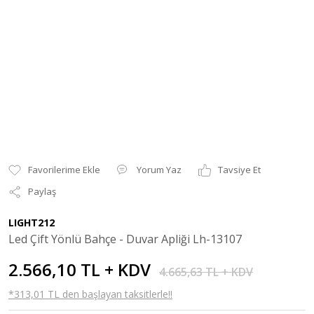
Yorum Yaz
Tavsiye Et
Paylaş
LIGHT212
Led Çift Yönlü Bahçe - Duvar Apliği Lh-13107
2.566,10 TL + KDV
4.665,63 TL + KDV
*313,01 TL den başlayan taksitlerle!!