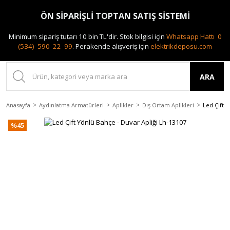
0(212) 240 87 88
ÖN SİPARİŞLİ TOPTAN SATIŞ SİSTEMİ
Minimum sipariş tutarı 10 bin TL'dir.
Stok bilgisi için
Whatsapp Hattı 0
(534) 590 22 99
.
Perakende alışveriş için
elektrikdeposu.com
ARA
Anasayfa
Aydınlatma Armatürleri
Aplikler
Dış Ortam Aplikleri
Led Çift 
%45