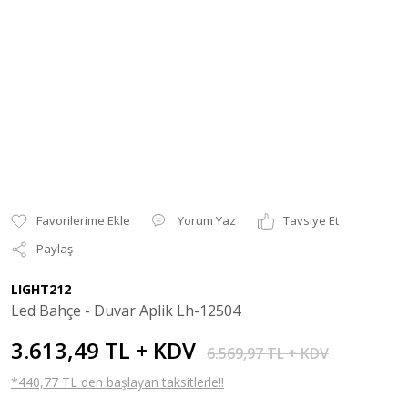
Yorum Yaz
Tavsiye Et
Paylaş
LIGHT212
Led Bahçe - Duvar Aplik Lh-12504
3.613,49 TL + KDV
6.569,97 TL + KDV
*440,77 TL den başlayan taksitlerle!!