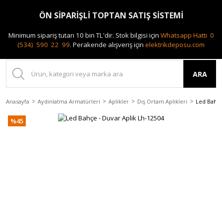
0(212) 240 87 88
ÖN SİPARİŞLİ TOPTAN SATIŞ SİSTEMİ
Minimum sipariş tutarı 10 bin TL'dir.
Stok bilgisi için
Whatsapp Hattı 0
(534) 590 22 99
.
Perakende alışveriş için
elektrikdeposu.com
ARA
Anasayfa
Aydınlatma Armatürleri
Aplikler
Dış Ortam Aplikleri
Led Bahçe
%45