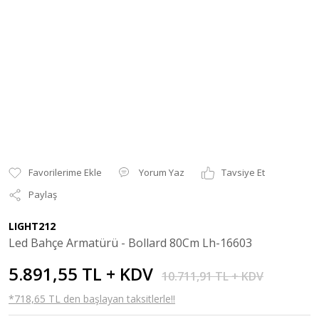
Yorum Yaz
Tavsiye Et
Paylaş
LIGHT212
Led Bahçe Armatürü - Bollard 80Cm Lh-16603
5.891,55 TL + KDV
10.711,91 TL + KDV
*718,65 TL den başlayan taksitlerle!!