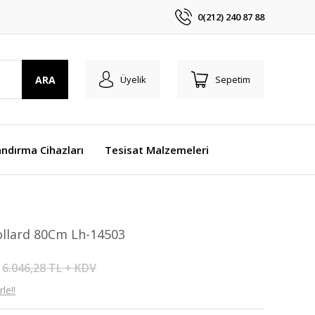
0(212) 240 87 88
ARA
Üyelik
Sepetim
ndırma Cihazları
Tesisat Malzemeleri
ollard 80Cm Lh-14503
6.046,28 TL + KDV
le!!