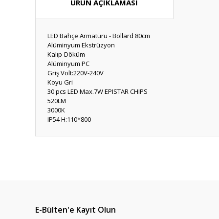
ÜRÜN AÇIKLAMASI
LED Bahçe Armatürü - Bollard 80cm
Alüminyum Ekstrüzyon
Kalıp-Döküm
Alüminyum PC
Griş Volt:220V-240V
Koyu Gri
30 pcs LED Max.7W EPISTAR CHIPS
520LM
3000K
IP54 H:110*800
Bu ürünün fiyat bilgisi, resim, ürün açıklamalarında ve diğ
Görüş ve önerileriniz için teşekkür ederiz.
Ürün resmi kalitesiz, bozuk veya görüntülenemiyor.
Ürün açıklamasında eksik bilgiler bulunuyor.
E-Bülten'e Kayıt Olun
Ürün bilgilerinde hatalar bulunuyor.