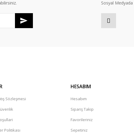
lirsiniz.
Sosyal Medyada B
Gönder
R
HESABIM
tış Sözleşmesi
Hesabım
Güvenlik
Sipariş Takip
oşullari
Favorileriniz
er Politikası
Sepetiniz