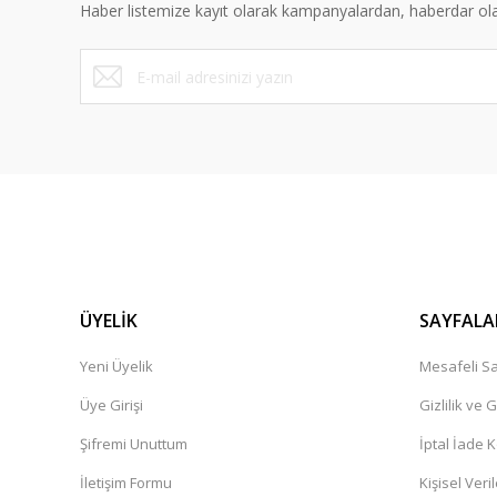
Haber listemize kayıt olarak kampanyalardan, haberdar olabi
Ürün fiyatı diğer sitelerden daha pahalı.
Bu ürüne benzer farklı alternatifler olmalı.
ÜYELİK
SAYFALA
Yeni Üyelik
Mesafeli Sa
Üye Girişi
Gizlilik ve 
Şifremi Unuttum
İptal İade K
İletişim Formu
Kişisel Veril