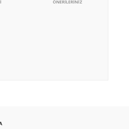
İ
ÖNERİLERİNİZ
ıza iletebilirsiniz.
A