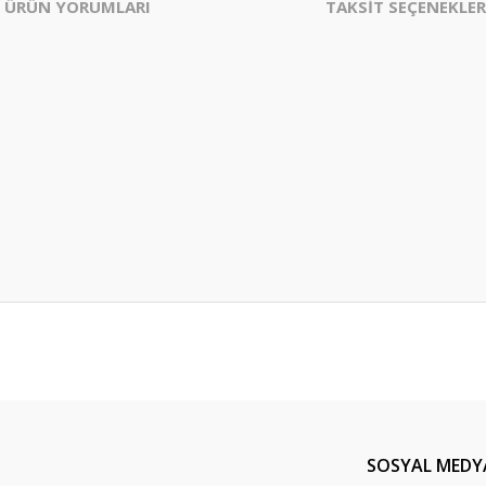
ÜRÜN YORUMLARI
TAKSİT SEÇENEKLER
er konularda yetersiz gördüğünüz noktaları öneri formunu kullanarak tarafım
Bu ürüne ilk yorumu siz yapın!
Yorum Yaz
SOSYAL MEDY