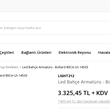
eşitleri
Bağlantı Ürünleri
Elektronik Reyonu
Havala
hçe Direkleri
Led Bahçe Armatürü - Bollard 80Cm Lh-14503
LIGHT212
Led Bahçe Armatürü - B
3.325,45 TL + KDV
*405,64 TL den başlayan taksitler