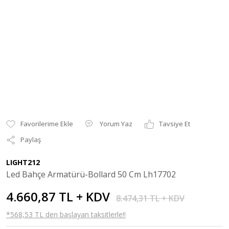
Yorum Yaz
Tavsiye Et
Paylaş
LIGHT212
Led Bahçe Armatürü-Bollard 50 Cm Lh17702
4.660,87 TL + KDV
8.474,31 TL + KDV
*568,53 TL den başlayan taksitlerle!!