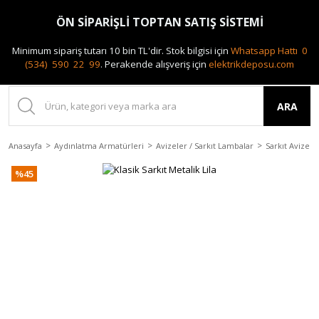
0(212) 240 87 88
ÖN SİPARİŞLİ TOPTAN SATIŞ SİSTEMİ
Minimum sipariş tutarı 10 bin TL'dir.
Stok bilgisi için
Whatsapp Hattı 0
(534) 590 22 99
.
Perakende alışveriş için
elektrikdeposu.com
ARA
Anasayfa
Aydınlatma Armatürleri
Avizeler / Sarkıt Lambalar
Sarkıt Avizele
%45