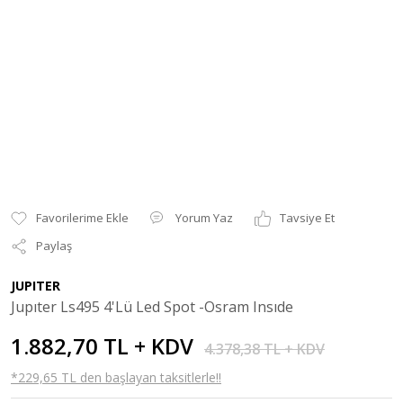
Yorum Yaz
Tavsiye Et
Paylaş
JUPITER
Jupıter Ls495 4'Lü Led Spot -Osram Insıde
1.882,70 TL + KDV
4.378,38 TL + KDV
*229,65 TL den başlayan taksitlerle!!