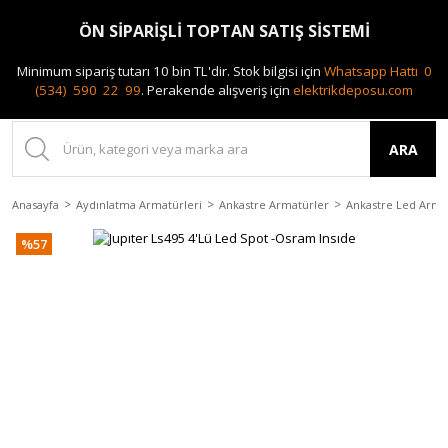
0(212) 240 87 88
ÖN SİPARİŞLİ TOPTAN SATIŞ SİSTEMİ
Minimum sipariş tutarı 10 bin TL'dir.
Stok bilgisi için
Whatsapp Hattı 0
(534) 590 22 99
.
Perakende alışveriş için
elektrikdeposu.com
ARA
Anasayfa
Aydınlatma Armatürleri
Ankastre Armatürler
Ankastre Led Arma
%57