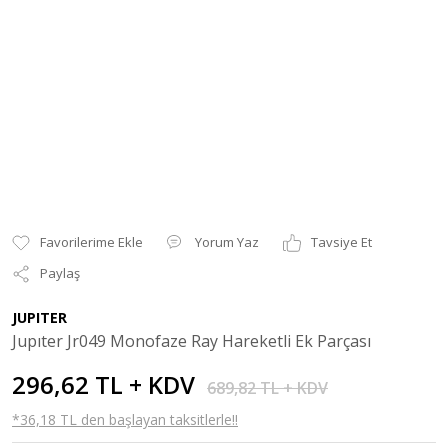
Yorum Yaz
Tavsiye Et
Paylaş
JUPITER
Jupıter Jr049 Monofaze Ray Hareketli Ek Parçası
296,62 TL + KDV
689,82 TL + KDV
*36,18 TL den başlayan taksitlerle!!