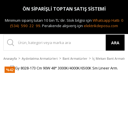
0(212) 240 87 88
ÖN SİPARİŞLİ TOPTAN SATIŞ SİSTEMİ
Minimum sipariş tutarı 10 bin TL'dir.
Stok bilgisi için
Whatsapp Hattı 0
(534) 590 22 99
.
Perakende alışveriş için
elektrikdeposu.com
ARA
Anasayfa
Aydınlatma Armatürleri
Bant Armatürler
İç Mekan Bant Armatür
%42