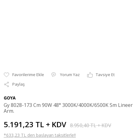
Yorum Yaz
Tavsiye Et
Paylaş
GOYA
Gy 8028-173 Cm 90W 48° 3000K/4000K/6500K Sm Lineer
Arm.
5.191,23 TL + KDV
8.950,40 TL + KDV
*633,23 TL den başlayan taksitlerle!!