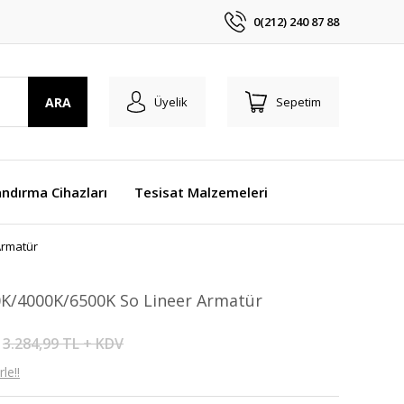
0(212) 240 87 88
ARA
Üyelik
Sepetim
ndırma Cihazları
Tesisat Malzemeleri
Armatür
K/4000K/6500K So Lineer Armatür
3.284,99 TL + KDV
le!!