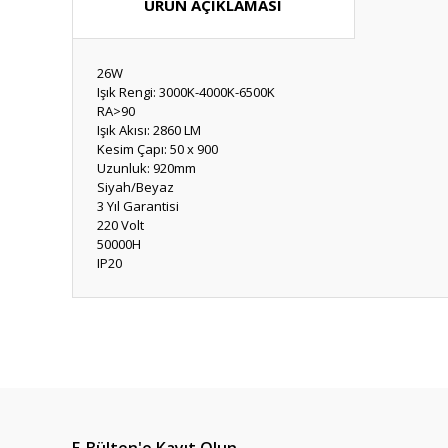
ÜRÜN AÇIKLAMASI
26W
Işık Rengi: 3000K-4000K-6500K
RA>90
Işık Akısı: 2860 LM
Kesim Çapı: 50 x 900
Uzunluk: 920mm
Siyah/Beyaz
3 Yıl Garantisi
220 Volt
50000H
IP20
Bu ürünün fiyat bilgisi, resim, ürün açıklamalarında ve diğ
Görüş ve önerileriniz için teşekkür ederiz.
Ürün resmi kalitesiz, bozuk veya görüntülenemiyor.
Ürün açıklamasında eksik bilgiler bulunuyor.