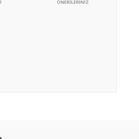
İ
ÖNERİLERİNİZ
ıza iletebilirsiniz.