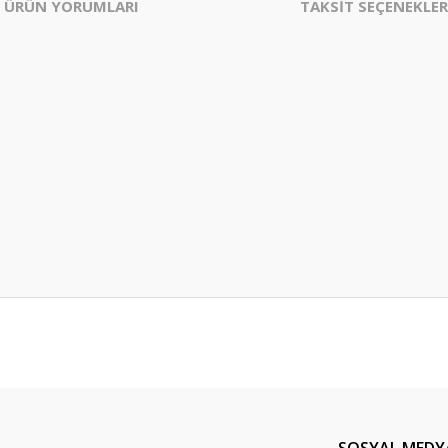
ÜRÜN YORUMLARI
TAKSİT SEÇENEKLER
er konularda yetersiz gördüğünüz noktaları öneri formunu kullanarak tarafım
Bu ürüne ilk yorumu siz yapın!
Yorum Yaz