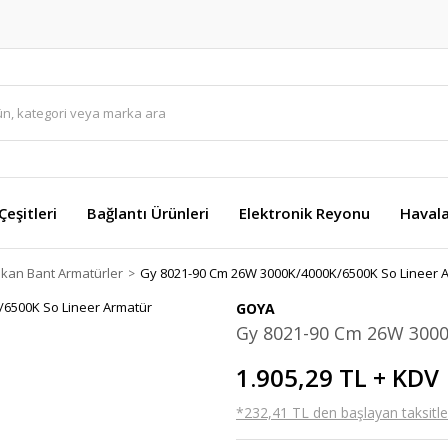
eşitleri
Bağlantı Ürünleri
Elektronik Reyonu
Havala
ekan Bant Armatürler
Gy 8021-90 Cm 26W 3000K/4000K/6500K So Lineer 
GOYA
Gy 8021-90 Cm 26W 3000
1.905,29 TL + KDV
*232,41 TL den başlayan taksitler