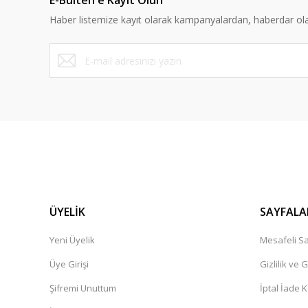
E-Bülten'e Kayıt Olun
Ürün bilgilerinde hatalar bulunuyor.
Haber listemize kayıt olarak kampanyalardan, haberdar olabi
Ürün fiyatı diğer sitelerden daha pahalı.
Bu ürüne benzer farklı alternatifler olmalı.
ÜYELİK
SAYFALA
Yeni Üyelik
Mesafeli Sa
Üye Girişi
Gizlilik ve 
Şifremi Unuttum
İptal İade K