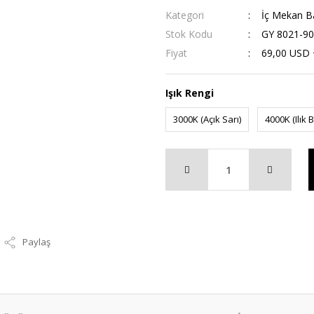
Kategori
İç Mekan B
Stok Kodu
GY 8021-90
Fiyat
69,00 USD
Işık Rengi
3000K (Açık Sarı)
4000K (Ilık 
Paylaş