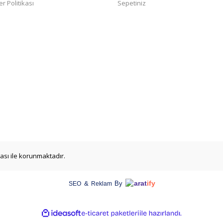
er Politikası
Sepetiniz
ikası ile korunmaktadır.
arat
ify
&
By
SEO
Reklam