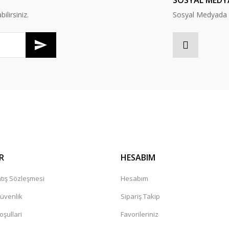
SOSYAL MEDY
lirsiniz.
Sosyal Medyada B
Gönder
R
HESABIM
tış Sözleşmesi
Hesabım
Güvenlik
Sipariş Takip
oşullari
Favorileriniz