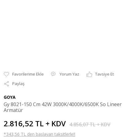
Yorum Yaz
Tavsiye Et
Paylaş
GOYA
Gy 8021-150 Cm 42W 3000K/4000K/6500K So Lineer
Armatür
2.816,52 TL + KDV
4.856,07 TL + KDV
*343,56 TL den başlayan taksitlerle!!