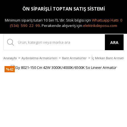
0(212) 240 87 88
ÖN SİPARİŞLİ TOPTAN SATIŞ SİSTEMİ
Minimum sipariş tutarı 10 bin TL'dir.
Stok bilgisi için
Whatsapp Hattı 0
(534) 590 22 99
.
Perakende alışveriş için
elektrikdeposu.com
ARA
Anasayfa
Aydınlatma Armatürleri
Bant Armatürler
İç Mekan Bant Armatür
%42