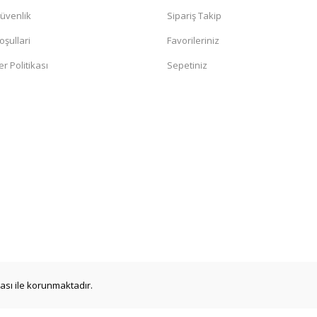
Güvenlik
Sipariş Takip
oşullari
Favorileriniz
er Politikası
Sepetiniz
ikası ile korunmaktadır.