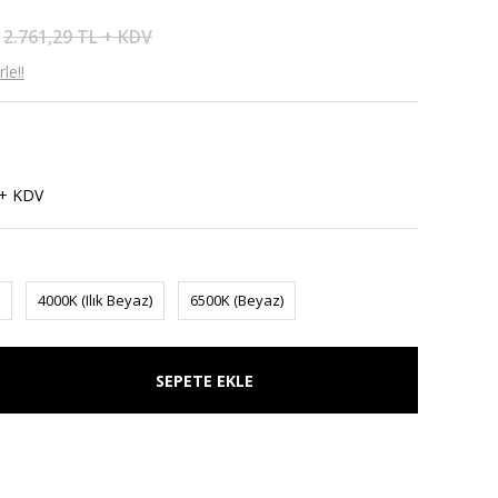
2.761,29 TL + KDV
le!!
 + KDV
4000K (Ilık Beyaz)
6500K (Beyaz)
SEPETE EKLE