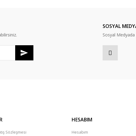
Bu ürüne ilk yorumu siz yapın!
Yorum Yaz
SOSYAL MEDY
lirsiniz.
Sosyal Medyada B
Gönder
R
HESABIM
tış Sözleşmesi
Hesabım