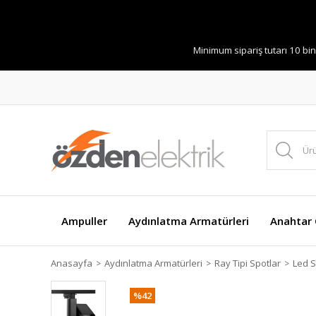
Minimum sipariş tutarı 10 bin
Ampuller
Aydınlatma Armatürleri
Anahtar Ç
Anasayfa
Aydınlatma Armatürleri
Ray Tipi Spotlar
Led S
%42