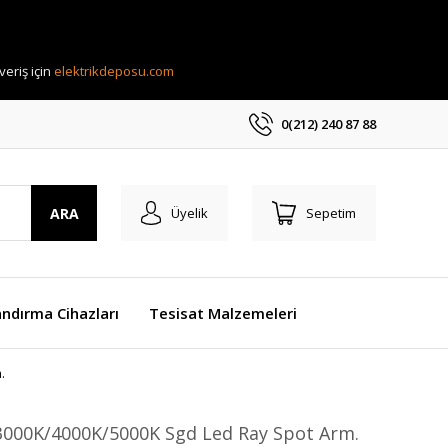
eriş için
elektrikdeposu.com
0(212) 240 87 88
ARA
Üyelik
Sepetim
ndırma Cihazları
Tesisat Malzemeleri
.
3000K/4000K/5000K Sgd Led Ray Spot Arm.