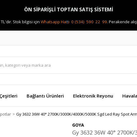
ÖN SİPARİŞLİ TOPTAN SATIŞ SİSTEMİ
 TL'dir.
Stok bilgisi için
Whatsapp Hattı 0 (534) 590 22 99
.
Perakende alışv
eşitleri
Bağlantı Ürünleri
Elektronik Reyonu
Havala
potlar
Gy 3632 36W 40° 2700K/3000K/4000K/5000K Sgd Led Ray Spot Arm
GOYA
Gy 3632 36W 40° 2700K/