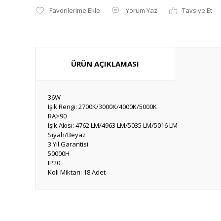
Yorum Yaz
Tavsiye Et
ÜRÜN AÇIKLAMASI
36W
Işık Rengi: 2700K/3000K/4000K/5000K
RA>90
Işık Akısı: 4762 LM/4963 LM/5035 LM/5016 LM
Siyah/Beyaz
3 Yıl Garantisi
50000H
IP20
Koli Miktarı: 18 Adet
Bu ürünün fiyat bilgisi, resim, ürün açıklamalarında ve diğ
Görüş ve önerileriniz için teşekkür ederiz.