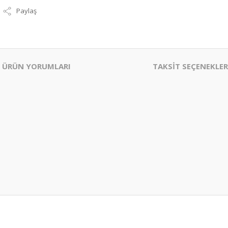
Paylaş
ÜRÜN YORUMLARI
TAKSİT SEÇENEKLER
er konularda yetersiz gördüğünüz noktaları öneri formunu kullanarak tarafım