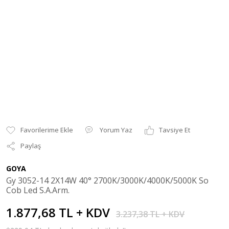
Yorum Yaz
Tavsiye Et
Paylaş
GOYA
Gy 3052-14 2X14W 40° 2700K/3000K/4000K/5000K So
Cob Led S.A.Arm.
1.877,68 TL + KDV
3.237,38 TL + KDV