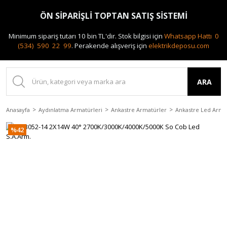
0(212) 240 87 88
ÖN SİPARİŞLİ TOPTAN SATIŞ SİSTEMİ
Minimum sipariş tutarı 10 bin TL'dir.
Stok bilgisi için
Whatsapp Hattı 0
(534) 590 22 99
.
Perakende alışveriş için
elektrikdeposu.com
ARA
Anasayfa
Aydınlatma Armatürleri
Ankastre Armatürler
Ankastre Led Arma
%42