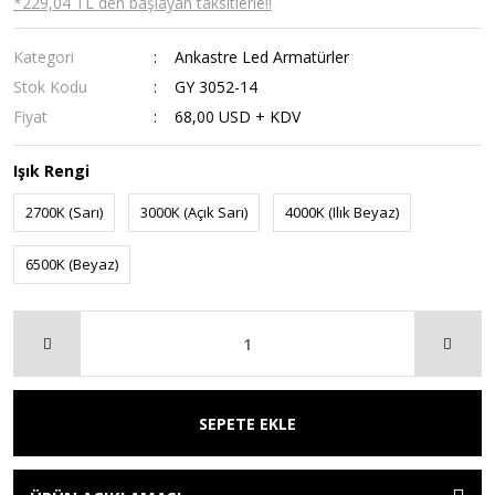
*229,04 TL den başlayan taksitlerle!!
Kategori
Ankastre Led Armatürler
Stok Kodu
GY 3052-14
Fiyat
68,00 USD + KDV
Işık Rengi
2700K (Sarı)
3000K (Açık Sarı)
4000K (Ilık Beyaz)
6500K (Beyaz)
SEPETE EKLE