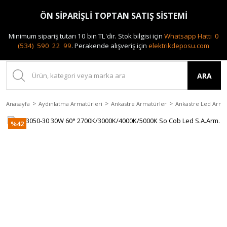
0(212) 240 87 88
ÖN SİPARİŞLİ TOPTAN SATIŞ SİSTEMİ
Minimum sipariş tutarı 10 bin TL'dir.
Stok bilgisi için
Whatsapp Hattı 0
(534) 590 22 99
.
Perakende alışveriş için
elektrikdeposu.com
ARA
Anasayfa
Aydınlatma Armatürleri
Ankastre Armatürler
Ankastre Led Arma
%42