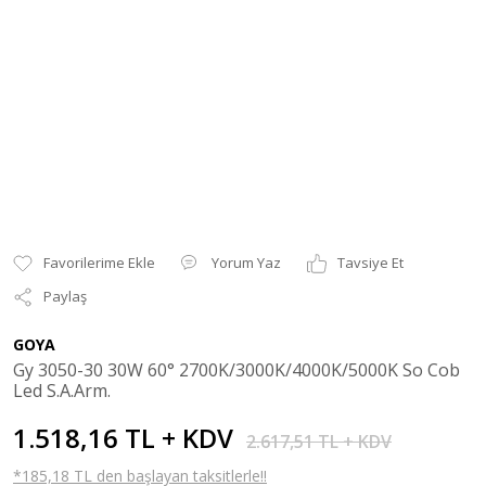
Yorum Yaz
Tavsiye Et
Paylaş
GOYA
Gy 3050-30 30W 60° 2700K/3000K/4000K/5000K So Cob
Led S.A.Arm.
1.518,16 TL + KDV
2.617,51 TL + KDV
*185,18 TL den başlayan taksitlerle!!