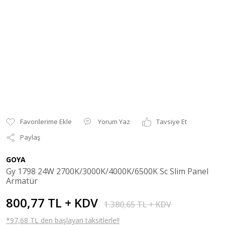
Yorum Yaz
Tavsiye Et
Paylaş
GOYA
Gy 1798 24W 2700K/3000K/4000K/6500K Sc Slim Panel
Armatür
800,77 TL + KDV
1.380,65 TL + KDV
*97,68 TL den başlayan taksitlerle!!