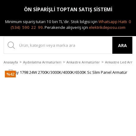
0(212) 240 87 88
ÖN SİPARİŞLİ TOPTAN SATIŞ SİSTEMİ
Minimum sipariş tutarı 10 bin TL'dir.
Stok bilgisi için
Whatsapp Hattı 0
(534) 590 22 99
.
Perakende alışveriş için
elektrikdeposu.com
ARA
Anasayfa
Aydınlatma Armatürleri
Ankastre Armatürler
Ankastre Led Arma
%42