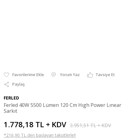
Yorum Yaz
Tavsiye Et
Paylaş
FERLED
Ferled 40W 5500 Lümen 120 Cm Hıgh Power Lınear
Sarkıt
1.778,18 TL + KDV
3.951,51 TL + KDV
*216,90 TL den başlayan taksitlerle!!