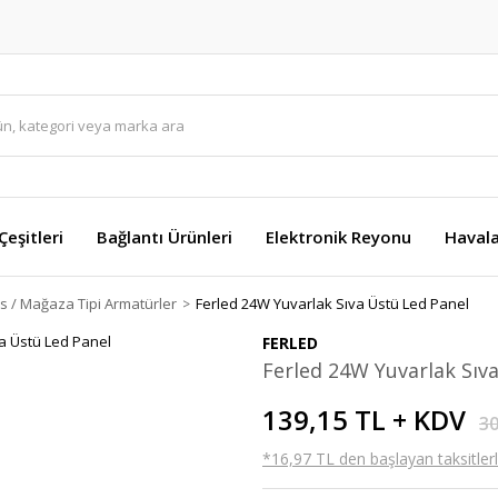
eşitleri
Bağlantı Ürünleri
Elektronik Reyonu
Havala
is / Mağaza Tipi Armatürler
Ferled 24W Yuvarlak Sıva Üstü Led Panel
FERLED
Ferled 24W Yuvarlak Sıv
139,15 TL + KDV
30
*16,97 TL den başlayan taksitlerl