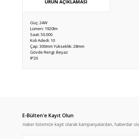
ÜRÜN AÇIKLAMASI
Güç: 24W
Lümen: 1920lm
Saat: 50.000
Koli Adedi: 10
Çap: 300mm Yükseklik: 28mm
Gövde Rengi: Beyaz
IP20
Bu ürünün fiyat bilgisi, resim, ürün açıklamalarında ve diğ
Görüş ve önerileriniz için teşekkür ederiz.
Ürün resmi kalitesiz, bozuk veya görüntülenemiyor.
Ürün açıklamasında eksik bilgiler bulunuyor.
E-Bülten'e Kayıt Olun
Ürün bilgilerinde hatalar bulunuyor.
Haber listemize kayıt olarak kampanyalardan, haberdar olabi
Ürün fiyatı diğer sitelerden daha pahalı.
Bu ürüne benzer farklı alternatifler olmalı.