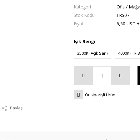
Kategori
Ofis / Mağa
Stok Kodu
FRS07
Fiyat
6,50 USD 
Işık Rengi
3500K (Açık Sarı)
4000K (Ilık 
Önsiparişli Ürün
Paylaş