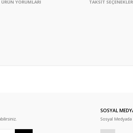
ÜRÜN YORUMLARI
TAKSİT SEÇENEKLER
er konularda yetersiz gördüğünüz noktaları öneri formunu kullanarak tarafım
Bu ürüne ilk yorumu siz yapın!
Yorum Yaz
SOSYAL MEDY
lirsiniz.
Sosyal Medyada B