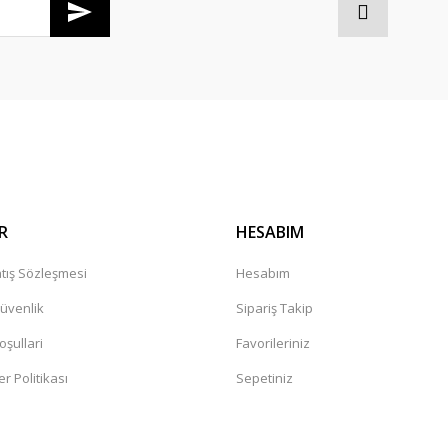
Gönder
R
HESABIM
tış Sözleşmesi
Hesabım
Güvenlik
Sipariş Takip
oşullari
Favorileriniz
er Politikası
Sepetiniz