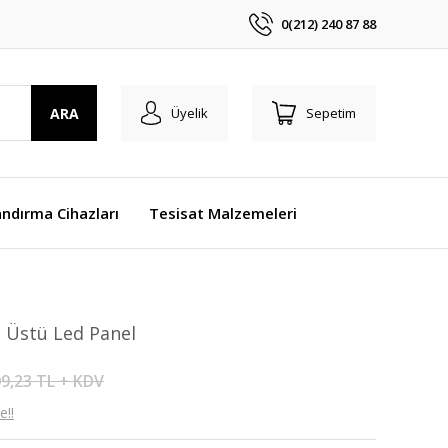
0(212) 240 87 88
ARA
Üyelik
Sepetim
ndırma Cihazları
Tesisat Malzemeleri
a Üstü Led Panel
9,23 TL + KDV
e!!