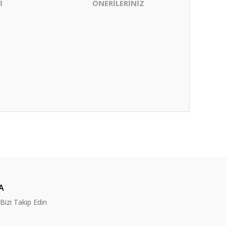
İ
ÖNERİLERİNİZ
ıza iletebilirsiniz.
A
izi Takip Edin