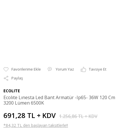
Yorum Yaz
Tavsiye Et
Paylaş
ECOLITE
Ecolıte Lınesta Led Bant Armatür -Ip65- 36W 120 Cm
3200 Lümen 6500K
691,28 TL + KDV
1.256,86 TL + KDV
*84,32 TL den başlayan taksitlerle!!