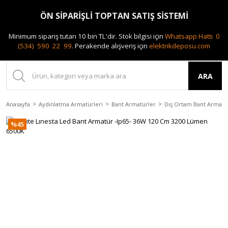
0(212) 240 87 88
ÖN SİPARİŞLİ TOPTAN SATIŞ SİSTEMİ
Minimum sipariş tutarı 10 bin TL'dir.
Stok bilgisi için
Whatsapp Hattı 0
(534) 590 22 99
.
Perakende alışveriş için
elektrikdeposu.com
ARA
Anasayfa
Aydınlatma Armatürleri
Bant Armatürler
Dış Ortam Bant Armatü
%45