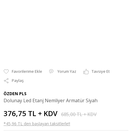
Yorum Yaz
Tavsiye Et
Paylaş
ÖZDEN PLS
Dolunay Led Etanj Nemliyer Armatür Siyah
376,75 TL + KDV
685,00 TL + KDV
*45,96 TL den başlayan taksitlerle!!