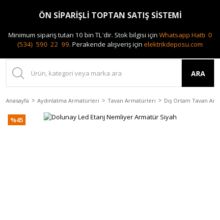
0(212) 240 87 88
ÖN SİPARİŞLİ TOPTAN SATIŞ SİSTEMİ
Minimum sipariş tutarı 10 bin TL'dir.
Stok bilgisi için
Whatsapp Hattı 0
(534) 590 22 99
.
Perakende alışveriş için
elektrikdeposu.com
ARA
Anasayfa
Aydınlatma Armatürleri
Tavan Armatürleri
Dış Ortam Tavan Arm
%45