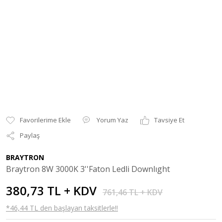
Yorum Yaz
Tavsiye Et
Paylaş
BRAYTRON
Braytron 8W 3000K 3''Faton Ledli Downlıght
380,73 TL + KDV
761,46 TL + KDV
*46,44 TL den başlayan taksitlerle!!