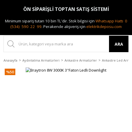
0(212) 240 87 88
ÖN SİPARİŞLİ TOPTAN SATIŞ SİSTEMİ
Minimum sipariş tutarı 10 bin TL'dir.
Stok bilgisi için
Whatsapp Hattı 0
(534) 590 22 99
.
Perakende alışveriş için
elektrikdeposu.com
ARA
Anasayfa
Aydınlatma Armatürleri
Ankastre Armatürler
Ankastre Led Arma
%50