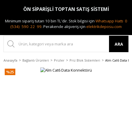
0(212) 240 87 88
ÖN SİPARİŞLİ TOPTAN SATIŞ SİSTEMİ
Minimum sipariş tutarı 10 bin TL'dir.
Stok bilgisi için
Whatsapp Hattı 0
(534) 590 22 99
.
Perakende alışveriş için
elektrikdeposu.com
ARA
Anasayfa
Bağlantı Ürünleri
Prizler
Priz Blok Sistemleri
Alm Cat6 Data K
%25