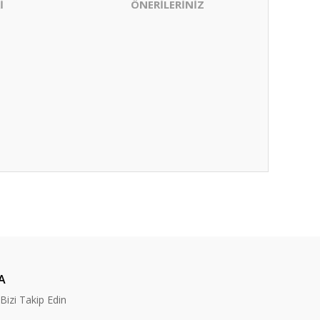
İ
ÖNERİLERİNİZ
ıza iletebilirsiniz.
A
izi Takip Edin