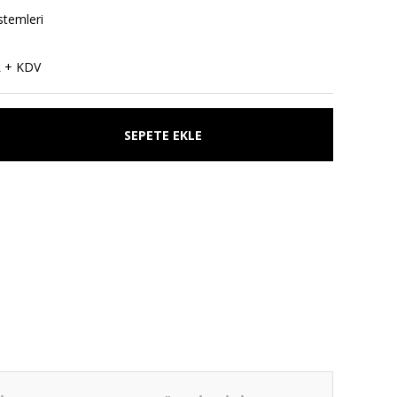
stemleri
1
L + KDV
SEPETE EKLE