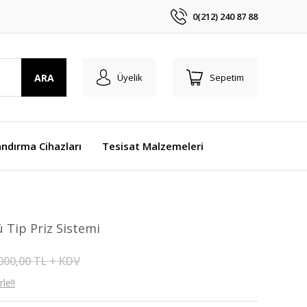
0(212) 240 87 88
ARA
Üyelik
Sepetim
ndırma Cihazları
Tesisat Malzemeleri
Tip Priz Sistemi
000,00 TL + KDV
le!!