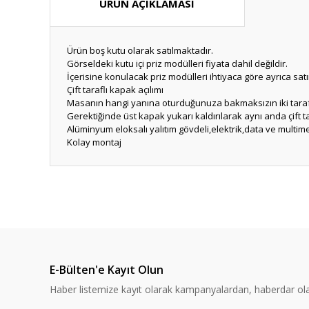
ÜRÜN AÇIKLAMASI
Ürün boş kutu olarak satılmaktadır.
Görseldeki kutu içi priz modülleri fiyata dahil değildir.
İçerisine konulacak priz modülleri ihtiyaca göre ayrıca satı
Çift taraflı kapak açılımı
Masanın hangi yanına oturduğunuza bakmaksızın iki taraft
Gerektiğinde üst kapak yukarı kaldırılarak aynı anda çift ta
Alüminyum eloksalı yalıtım gövdeli,elektrik,data ve multime
Kolay montaj
Bu ürünün fiyat bilgisi, resim, ürün açıklamalarında ve diğ
Görüş ve önerileriniz için teşekkür ederiz.
Ürün resmi kalitesiz, bozuk veya görüntülenemiyor.
Ürün açıklamasında eksik bilgiler bulunuyor.
E-Bülten'e Kayıt Olun
Ürün bilgilerinde hatalar bulunuyor.
Haber listemize kayıt olarak kampanyalardan, haberdar olabi
Ürün fiyatı diğer sitelerden daha pahalı.