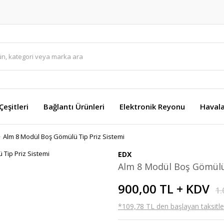
eşitleri
Bağlantı Ürünleri
Elektronik Reyonu
Havala
Alm 8 Modül Boş Gömülü Tip Priz Sistemi
EDX
Alm 8 Modül Boş Gömülü 
900,00 TL + KDV
1.
*109,78 TL den başlayan taksitler