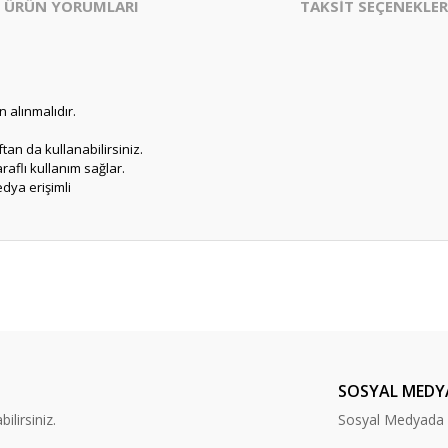
ÜRÜN YORUMLARI
TAKSİT SEÇENEKLER
n alınmalıdır.
an da kullanabilirsiniz.
raflı kullanım sağlar.
dya erişimli
er konularda yetersiz gördüğünüz noktaları öneri formunu kullanarak tarafım
Bu ürüne ilk yorumu siz yapın!
Yorum Yaz
SOSYAL MEDY
lirsiniz.
Sosyal Medyada B