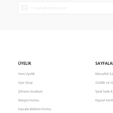
Bu ürüne benzer farklı alternatifler olmalı.
ÜYELİK
SAYFALA
Yeni Üyelik
Mesafeli Sa
Üye Girişi
Gizlilik ve 
Şifremi Unuttum
İptal İade K
İletişim Formu
Kişisel Veril
Havale Bildirim Formu