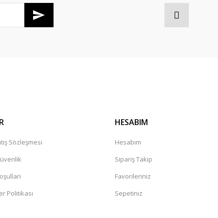
Gönder
R
HESABIM
tış Sözleşmesi
Hesabım
Güvenlik
Sipariş Takip
oşullari
Favorileriniz
er Politikası
Sepetiniz