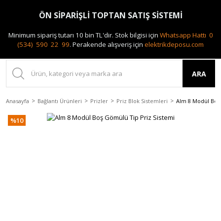
0(212) 240 87 88
ÖN SİPARİŞLİ TOPTAN SATIŞ SİSTEMİ
Minimum sipariş tutarı 10 bin TL'dir.
Stok bilgisi için
Whatsapp Hattı 0
(534) 590 22 99
.
Perakende alışveriş için
elektrikdeposu.com
ARA
Anasayfa
Bağlantı Ürünleri
Prizler
Priz Blok Sistemleri
Alm 8 Modül Boş
%10