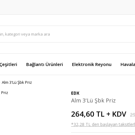
eşitleri
Bağlantı Ürünleri
Elektronik Reyonu
Havala
Alm 3'Lü Şbk Priz
EDX
Alm 3'Lü Şbk Priz
264,60 TL + KDV
29
*32,28 TL den başlayan taksitlerl