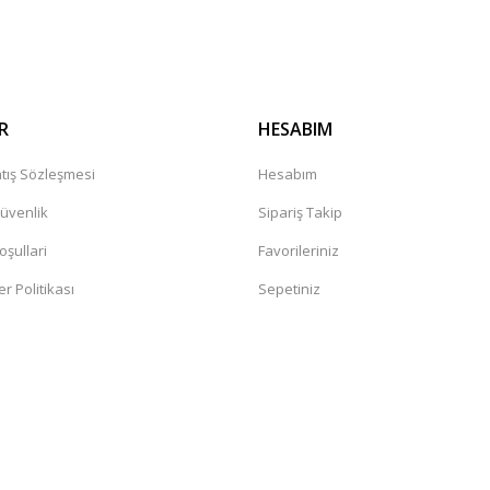
Gönder
R
HESABIM
tış Sözleşmesi
Hesabım
Güvenlik
Sipariş Takip
oşullari
Favorileriniz
er Politikası
Sepetiniz