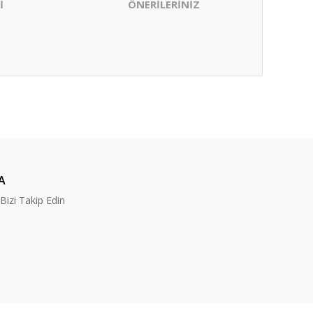
İ
ÖNERİLERİNİZ
ıza iletebilirsiniz.
A
izi Takip Edin