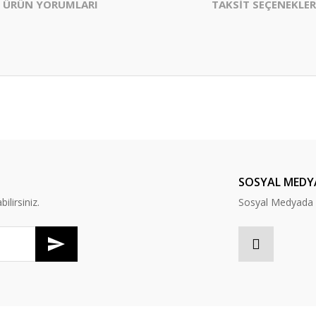
ÜRÜN YORUMLARI
TAKSİT SEÇENEKLER
er konularda yetersiz gördüğünüz noktaları öneri formunu kullanarak tarafım
Bu ürüne ilk yorumu siz yapın!
Yorum Yaz
SOSYAL MEDY
lirsiniz.
Sosyal Medyada B