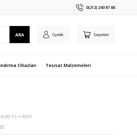
0(212) 240 87 88
ARA
Üyelik
Sepetim
ndırma Cihazları
Tesisat Malzemeleri
4,00 TL + KDV
e!!