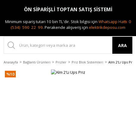
0(212) 240 87 88
ÖN SİPARİŞLİ TOPTAN SATIŞ SİSTEMİ
Minimum sipariş tutarı 10 bin TL'dir.
Stok bilgisi için
Whatsapp Hattı 0
(534) 590 22 99
.
Perakende alışveriş için
elektrikdeposu.com
ARA
Anasayfa
Bağlantı Ürünleri
Prizler
Priz Blok Sistemleri
Alm 2'Li Ups Priz
%10