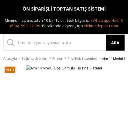
0(212) 240 87 88
ÖN SİPARİŞLİ TOPTAN SATIŞ SİSTEMİ
Minimum sipariş tutarı 10 bin TL'dir.
Stok bilgisi için
Whatsapp Hattı 0
(534) 590 22 99
.
Perakende alışveriş için
elektrikdeposu.com
ARA
Anasayfa
Bağlantı Ürünleri
Prizler
Priz Blok Sistemleri
Alm 14 Modül Bo
%10