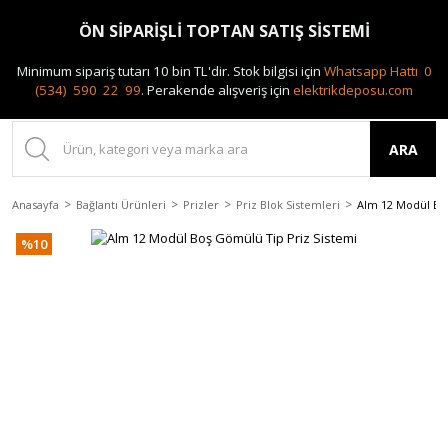
0(212) 240 87 88
ÖN SİPARİŞLİ TOPTAN SATIŞ SİSTEMİ
Minimum sipariş tutarı 10 bin TL'dir.
Stok bilgisi için
Whatsapp Hattı 0
(534) 590 22 99
.
Perakende alışveriş için
elektrikdeposu.com
ARA
Anasayfa
Bağlantı Ürünleri
Prizler
Priz Blok Sistemleri
Alm 12 Modül Bo
%10